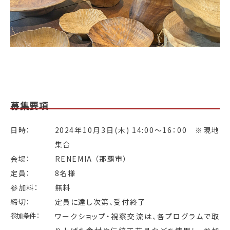
募集要項
日時：
2024年10月3日(木) 14:00〜16：00 ※現地
集合
会場：
RENEMIA （那覇市）
定員：
8名様
参加料：
無料
締切：
定員に達し次第、受付終了
参加条件：
ワークショップ・視察交流は、各プログラムで取