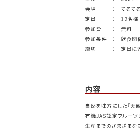
会場 ：
てるて
定員 ： 12名様
参加費 ： 無料
参加条件 ： 飲食関
締切
： 定員に
内容
自然を味方にした『天
有機JAS認定フルー
生産までのさまざまな