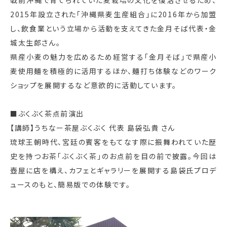
戦前沖縄で育てられていた麦栽培の文化を復活させるため、
2015年設立された「沖縄県麦生産組合」に2016年から加盟
し、飲食業という立場から活動を支えてきた金月そば代表・金
城太生郎さん。
県産小麦の魅力を広めるため経営する「金月そば」で県産小
麦使用麺を積極的に活用するほか、麺打ち体験などのワーク
ショップを展開するなど意欲的に活動しています。
■ぶくぶく茶点前演出
【講師】うちなー茶屋ぶくぶく 代表 島袋弘貴 さん
琉球王朝時代、宮廷の賓客をもてなす際に振舞われていた歴
史を持つお茶「ぶくぶく茶」のお点前を目の前で披露。今回は
壺屋に店を構え、カフェとギャラリーを展開する島袋氏プロデ
ュースのもと、簡易版での体験です。