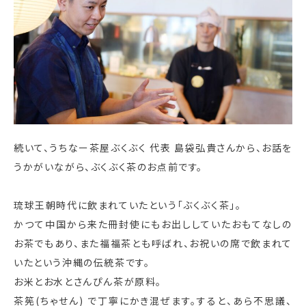
続いて、うちなー茶屋ぶくぶく 代表 島袋弘貴さんから、お話を
うかがいながら、ぶくぶく茶のお点前です。
琉球王朝時代に飲まれていたという「ぶくぶく茶」。
かつて中国から来た冊封使にもお出ししていたおもてなしの
お茶でもあり、また福福茶とも呼ばれ、お祝いの席で飲まれて
いたという沖縄の伝統茶です。
お米とお水とさんぴん茶が原料。
茶筅(ちゃせん) で丁寧にかき混ぜます。すると、あら不思議、