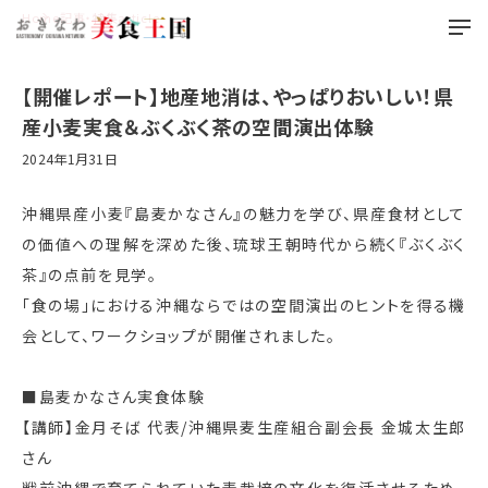
Home
記事・特集
article
【開催レポート】地産地消は、やっぱりおいしい！県
産小麦実食＆ぶくぶく茶の空間演出体験
2024年1月31日
沖縄県産小麦『島麦かなさん』の魅力を学び、県産食材として
の価値への理解を深めた後、琉球王朝時代から続く『ぶくぶく
茶』の点前を見学。
「食の場」における沖縄ならではの空間演出のヒントを得る機
会として、ワークショップが開催されました。
■島麦かなさん実食体験
【講師】金月そば 代表/沖縄県麦生産組合副会長 金城太生郎
さん