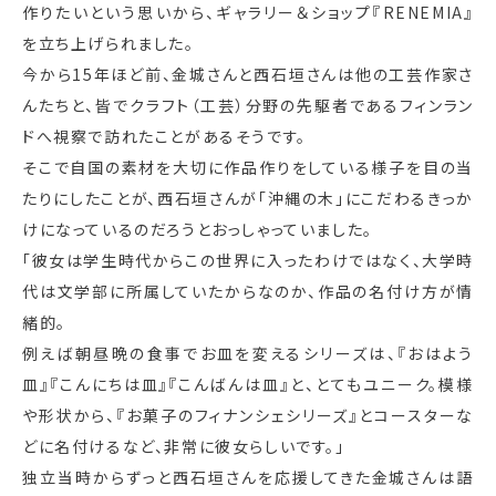
作りたいという思いから、ギャラリー＆ショップ『RENEMIA』
を立ち上げられました。
今から15年ほど前、金城さんと西石垣さんは他の工芸作家さ
んたちと、皆でクラフト（工芸）分野の先駆者であるフィンラン
ドへ視察で訪れたことがあるそうです。
そこで自国の素材を大切に作品作りをしている様子を目の当
たりにしたことが、西石垣さんが「沖縄の木」にこだわるきっか
けになっているのだろうとおっしゃっていました。
「彼女は学生時代からこの世界に入ったわけではなく、大学時
代は文学部に所属していたからなのか、作品の名付け方が情
緒的。
例えば朝昼晩の食事でお皿を変えるシリーズは、『おはよう
皿』『こんにちは皿』『こんばんは皿』と、とてもユニーク。模様
や形状から、『お菓子のフィナンシェシリーズ』とコースターな
どに名付けるなど、非常に彼女らしいです。」
独立当時からずっと西石垣さんを応援してきた金城さんは語