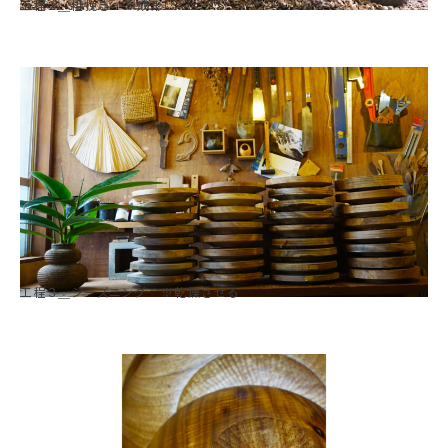
工程２＿粗挽き ※成形
工程３＿シーズニング ※乾燥させる